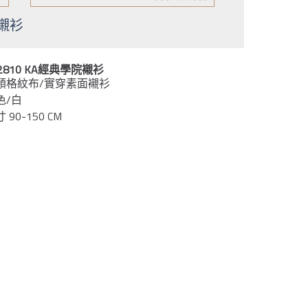
院襯衫
42810 KA經典學院襯衫
領格紋布/實穿素面襯衫
色/白
 90-150 CM