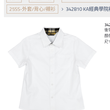
25SS-外套/背心/襯衫
342810 KA經典學
3
後
顏
尺寸